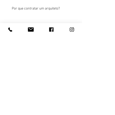
Por que contratar um arquiteto?
Arquivo
janeiro de 2021
(1)
1 post
Procurar por tags
Nenhum tag.
Siga
© 2025 por Ivan Ibrahim.
contato@ivanibrahim.arq.br